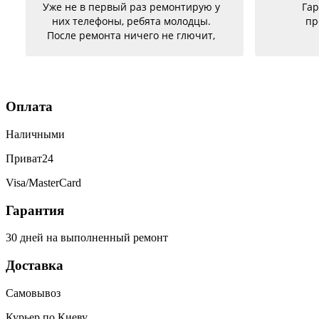
Уже не в первый раз ремонтирую у
Гар
них телефоны, ребята молодцы.
пр
После ремонта ничего не глючит,
батарею меняла на телефон держит
заряд отлично. Ещё один телефон
был согнутый, всё исправили, теперь
как новый. Последний телефон не
Оплата
работало гнездо для зарядки,
сегодня получила телефон, всё
Наличными
исправили, заряд пошёл. Спасибо
большое 🌺
Приват24
Visa/MasterCard
Гарантия
30 дней на выполненный ремонт
Доставка
Самовывоз
Курьер по Киеву