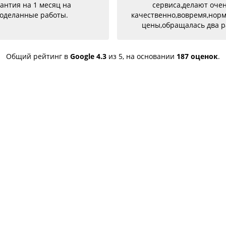
антия на 1 месяц на
сервиса,делают оче
оделанные работы.
качественно,вовремя,нор
цены,обращалась два р
разными проблемами и о
успешно и качествен
устранены,советую
Общий рейтинг в
Google
4.3
из 5,
на основании
187 оценок
.