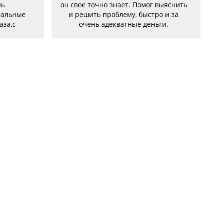
нь
он свое точно знает. Помог выяснить
мальные
и решить проблему, быстро и за
аза,с
очень адекватные деньги.
бе были
но
!