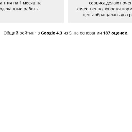
антия на 1 месяц на
сервиса,делают оче
оделанные работы.
качественно,вовремя,нор
цены,обращалась два р
разными проблемами и о
успешно и качествен
устранены,советую
Общий рейтинг в
Google
4.3
из 5,
на основании
187 оценок
.