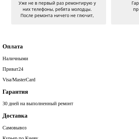
Уже не в первый раз ремонтирую у
Гар
них телефоны, ребята молодцы.
пр
После ремонта ничего не глючит,
батарею меняла на телефон держит
заряд отлично. Ещё один телефон
был согнутый, всё исправили, теперь
как новый. Последний телефон не
Оплата
работало гнездо для зарядки,
сегодня получила телефон, всё
Наличными
исправили, заряд пошёл. Спасибо
большое 🌺
Приват24
Visa/MasterCard
Гарантия
30 дней на выполненный ремонт
Доставка
Самовывоз
Курьер по Киеву