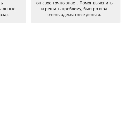
нь
он свое точно знает. Помог выяснить
мальные
и решить проблему, быстро и за
аза,с
очень адекватные деньги.
бе были
но
!