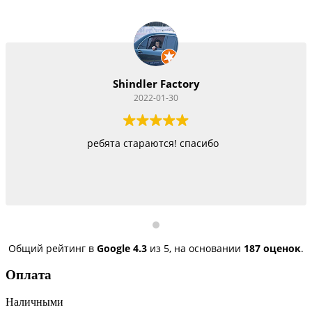
Shindler Factory
2022-01-30
бята стараются! спасибо
Работают как черти
бы
Общий рейтинг в
Google
4.3
из 5,
на основании
187 оценок
.
Оплата
Наличными