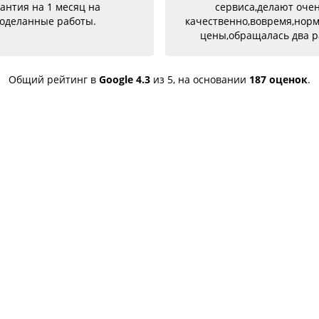
антия на 1 месяц на
сервиса,делают оче
оделанные работы.
качественно,вовремя,нор
цены,обращалась два р
разными проблемами и о
успешно и качествен
устранены,советую
Общий рейтинг в
Google
4.3
из 5,
на основании
187 оценок
.