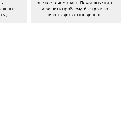
нь
он свое точно знает. Помог выяснить
мальные
и решить проблему, быстро и за
аза,с
очень адекватные деньги.
бе были
но
!