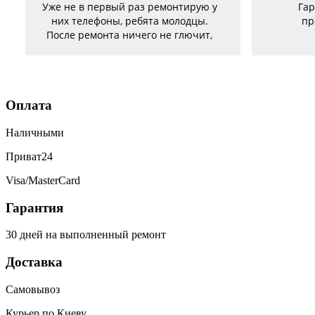
Уже не в первый раз ремонтирую у
Гар
них телефоны, ребята молодцы.
пр
После ремонта ничего не глючит,
батарею меняла на телефон держит
заряд отлично. Ещё один телефон
был согнутый, всё исправили, теперь
как новый. Последний телефон не
Оплата
работало гнездо для зарядки,
сегодня получила телефон, всё
Наличными
исправили, заряд пошёл. Спасибо
большое 🌺
Приват24
Visa/MasterCard
Гарантия
30 дней на выполненный ремонт
Доставка
Самовывоз
Курьер по Киеву