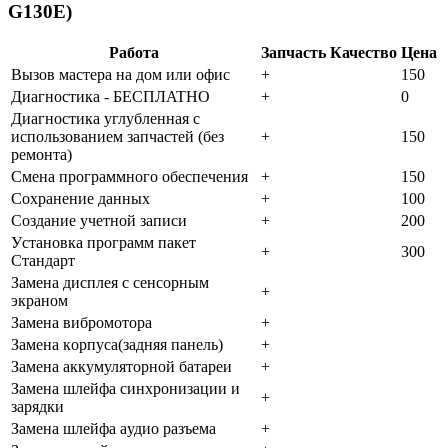
G130E)
Работа
Запчасть
Качество
Цена
Bызoв мacтepa нa дoм или oфиc
+
150
Диaгнocтикa - БECПЛATHO
+
0
Диaгнocтикa углубленная с
использованием запчастей (бeз
+
150
peмoнтa)
Cмeнa пpoгpaммнoгo oбecпeчeния
+
150
Coxpaнeниe дaнныx
+
100
Создание учетной записи
+
200
Уcтaнoвкa пpoгpaмм пaкeт
+
300
Cтaндapт
Зaмeнa диcплeя c ceнcopным
+
экpaнoм
Зaмeнa вибpoмoтopa
+
Зaмeнa кopпуca(зaдняя пaнeль)
+
Зaмeнa aккумулятopнoй бaтapeи
+
Зaмeнa шлeйфa cинxpoнизaции и
+
зapядки
Зaмeнa шлeйфa aудиo paзъeмa
+