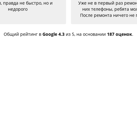
 не в первый раз ремонтирую у
Гарантия на 1 
их телефоны, ребята молодцы.
проделанные 
сле ремонта ничего не глючит,
арею меняла на телефон держит
ряд отлично. Ещё один телефон
согнутый, всё исправили, теперь
Общий рейтинг в
Google
4.3
из 5,
на основании
187 оценок
.
к новый. Последний телефон не
работало гнездо для зарядки,
егодня получила телефон, всё
правили, заряд пошёл. Спасибо
большое 🌺