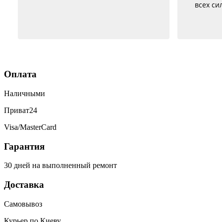
всех сил, правда не быстро, но и
Уже
недорого
н
По
бат
за
был 
ка
Оплата
с
Наличными
ис
Приват24
Visa/MasterCard
Гарантия
30 дней на выполненный ремонт
Доставка
Самовывоз
Курьер по Киеву