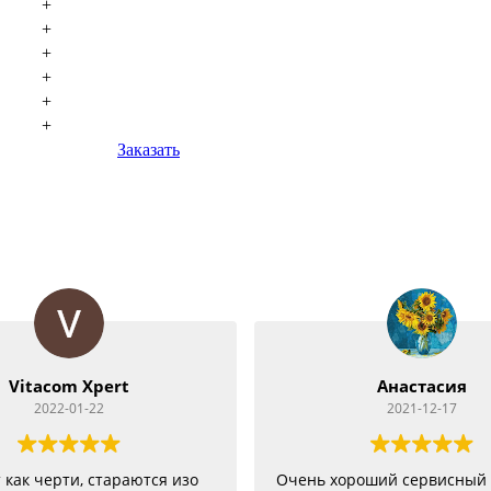
+
+
+
+
+
+
Заказать
Анастасия
Андрей К
2021-12-17
2021-11-
нь хороший сервисный центр 👍
Быстрое выполне