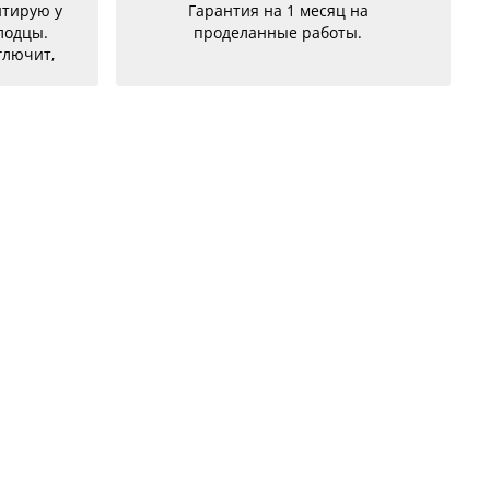
месяц на
сервиса,делают очень
работы.
качественно,вовремя,нормальные
цены,обращалась два раза,с
разными проблемами и обе были
успешно и качественно
устранены,советую!