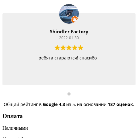
ctory
Vitacom Xpe
0
2022-01-22
! спасибо
Работают как черти, стараются изо
быстро, но и недо
Общий рейтинг в
Google
4.3
из 5,
на основании
187 оценок
.
Оплата
Наличными