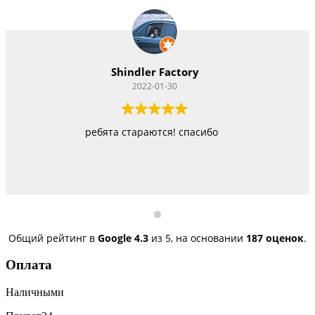
Vitacom Xpert
2022-01-22
бо
Работают как черти, стараются изо всех 
быстро, но и недорого
Общий рейтинг в
Google
4.3
из 5,
на основании
187 оценок
.
Оплата
Наличными