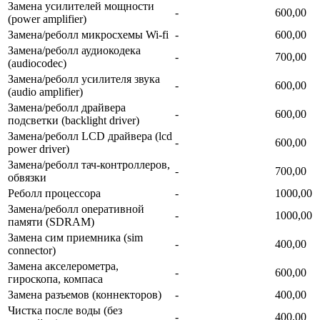
Замена усилителей мощности
-
600,00
(power amplifier)
Замена/реболл микросхемы Wi-fi
-
600,00
Замена/реболл аудиокодека
-
700,00
(audiocodec)
Замена/реболл усилителя звука
-
600,00
(audio amplifier)
Замена/реболл драйвера
-
600,00
подсветки (backlight driver)
Замена/реболл LCD драйвера (lcd
-
600,00
power driver)
Замена/реболл тач-контроллеров,
-
700,00
обвязки
Реболл процессора
-
1000,00
Замена/реболл onepaтивной
-
1000,00
памяти (SDRAM)
Замена сим приемника (sim
-
400,00
connector)
Замена акселерометра,
-
600,00
гироскопа, компаса
Замена разъемов (коннекторов)
-
400,00
Чистка после воды (без
-
400,00