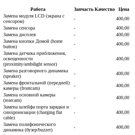
Работа
Запчасть
Качество
Цена
Замена модуля LCD (экрана с
-
400,00
сенсором)
Замена сенсора
-
400,00
Замена дисплея
-
400,00
Замена кнопки Домой (home
-
400,00
button)
Замена датчика приближения,
освещенности
-
400,00
(proximity/ambilight sensor)
Замена разговорного динамика
-
400,00
(speaker)
Замена фронтальной (передней)
-
400,00
камеры (frontcam)
Замена основной камеры
-
400,00
(rearcam)
Замена шлейфа порта зарядки и
синхронизации (charging flat
-
400,00
cable)
Замена полифонического
-
400,00
динамика (бузер/buzzer)