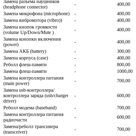
Замена разъема наушников
-
400,00
(headphone connector)
Замена микрофона (microphone)
-
400,00
Замена вибромотора (vibro))
-
400,00
Замена кнопок громкости
-
400,00
(volume Up/Down/Mute )
Замена конопки включения
-
400,00
(power)
Замена АКБ (battery)
-
300,00
Замена корпуса (сase)
-
400,00
Реболл флеш-памяти
-
800,00
Замена флеш-памяти
-
1000,00
Замена контроллера питания
-
700,00
(main power)
Замена usb-контроллерa/
контроллера заряда (usb/charger
-
600,00
driver)
Реболл модема (baseband)
-
700,00
Замена контроллера питания
-
600,00
радиочасти
Замена/ре6олл трансивера
-
700,00
(transceiver)