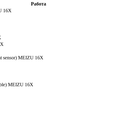
Работа
ZU 16X
X
6X
ht sensor) MEIZU 16X
able) MEIZU 16X