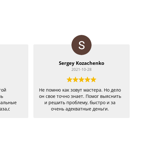
Sergey Kozachenko
2021-10-28
той
Не помню как зовут мастера. Но дело
нь
он свое точно знает. Помог выяснить
мальные
и решить проблему, быстро и за
аза,с
очень адекватные деньги.
бе были
но
!