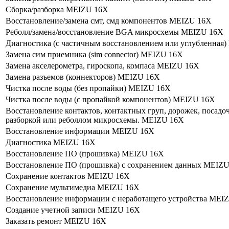
Сборка/разборка MEIZU 16X
Восстановление/замена смт, смд компонентов MEIZU 16X
Реболл/замена/восстановление BGA микросхемы MEIZU 16X
Диагностика (с частичным восстановлением или углубленная
Замена сим приемника (sim connector) MEIZU 16X
Замена акселерометра, гироскопа, компаса MEIZU 16X
Замена разъемов (коннекторов) MEIZU 16X
Чистка после воды (без пропайки) MEIZU 16X
Чистка после воды (с пропайкой компонентов) MEIZU 16X
Восстановление контактов, контактных груп, дорожек, посадочн
разборкой или реболлом микросхемы. MEIZU 16X
Восстановление информации MEIZU 16X
Диагностика MEIZU 16X
Восстановление ПО (прошивка) MEIZU 16X
Восстановление ПО (прошивка) с сохранением данных MEIZ
Сохранение контактов MEIZU 16X
Сохранение мультимедиа MEIZU 16X
Восстановление информации с неработащего устройства MEI
Создание учетной записи MEIZU 16X
Заказать ремонт MEIZU 16X