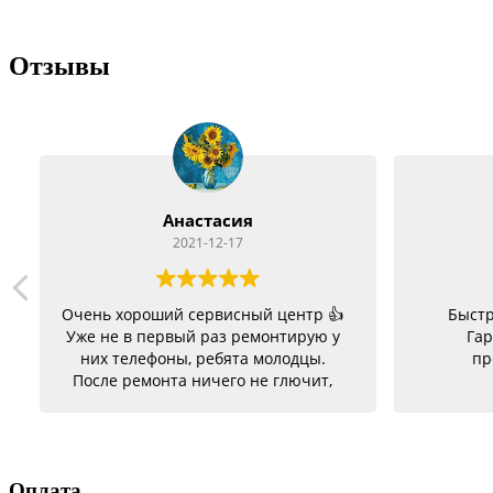
Отзывы
Анастасия
2021-12-17
Очень хороший сервисный центр 👍
Быстр
Уже не в первый раз ремонтирую у
Гар
них телефоны, ребята молодцы.
пр
После ремонта ничего не глючит,
батарею меняла на телефон держит
заряд отлично. Ещё один телефон
был согнутый, всё исправили, теперь
как новый. Последний телефон не
Оплата
работало гнездо для зарядки,