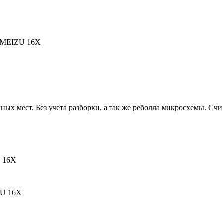
) MEIZU 16X
ых мест. Без учета разборки, а так же реболла микросхемы. Счит
U 16X
ZU 16X