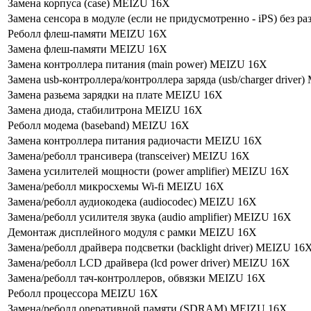
Замена корпуса (сase) MEIZU 16X
Замена сенсора в модуле (если не придусмотренно - iPS) без 
Реболл флеш-памяти MEIZU 16X
Замена флеш-памяти MEIZU 16X
Замена контроллера питания (main power) MEIZU 16X
Замена usb-контроллерa/контроллера заряда (usb/charger driver
Замена разьема зарядки на плате MEIZU 16X
Замена диода, стабилитрона MEIZU 16X
Реболл модема (baseband) MEIZU 16X
Замена контроллера питания радиочасти MEIZU 16X
Замена/реболл трансивера (transceiver) MEIZU 16X
Замена усилителей мощности (power amplifier) MEIZU 16X
Замена/реболл микросхемы Wi-fi MEIZU 16X
Замена/реболл аудиокодека (audiocodec) MEIZU 16X
Замена/реболл усилителя звука (audio amplifier) MEIZU 16X
Демонтаж дисплейного модуля с рамки MEIZU 16X
Замена/реболл драйвера подсветки (backlight driver) MEIZU 16
Замена/реболл LCD драйвера (lcd power driver) MEIZU 16X
Замена/реболл тач-контроллеров, обвязки MEIZU 16X
Реболл процессора MEIZU 16X
Замена/реболл onepaтивной памяти (SDRAM) MEIZU 16X