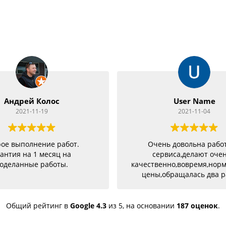
Андрей Колос
User Name
2021-11-19
2021-11-04
ое выполнение работ.
Очень довольна рабо
антия на 1 месяц на
сервиса,делают оче
оделанные работы.
качественно,вовремя,нор
цены,обращалась два р
разными проблемами и о
успешно и качествен
устранены,советую
Общий рейтинг в
Google
4.3
из 5,
на основании
187 оценок
.