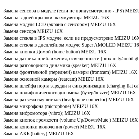
Замена сенсора в модуле (если не придусмотренно - iPS) MEI
Замена задней крышки аккумулятора MEIZU 16X
Замена модуля LCD (экрана с сенсором) MEIZU 16X
Замена сенсора MEIZU 16X
Замена стекла в IPS модуле, если не предусмотрено MEIZU 16
Замена стекла в дисплейном модуле Super AMOLED MEIZU 1
Замена кнопки Домой (home button) MEIZU 16X
Замена датчика приближения, освещенности (proximity/ambilig
Замена разговорного динамика (speaker) MEIZU 16X
Замена фронтальной (передней) камеры (frontcam) MEIZU 16X
Замена основной камеры (rearcam) MEIZU 16X
Замена шлейфа порта зарядки и синхронизации (charging flat c
Замена полифонического динамика (бузер/buzzer) MEIZU 16X
Замена разъема наушников (headphone connector) MEIZU 16X
Замена микрофона (microphone) MEIZU 16X
Замена вибромотора (vibro)) MEIZU 16X
Замена кнопок громкости (volume Up/Down/Mute ) MEIZU 16X
Замена конопки включения (power) MEIZU 16X
Замена АКБ (battery) MEIZU 16X