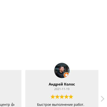
ос
User Name
2021-11-04
е работ.
Очень довольна работой