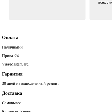
всех сил, правда не быстро, но и
Уже н
недорого
них
Посл
батар
заря
был со
как 
Оплата
ра
сег
Наличными
испр
Приват24
Visa/MasterCard
Гарантия
30 дней на выполненный ремонт
Доставка
Самовывоз
Курьер по Киеву