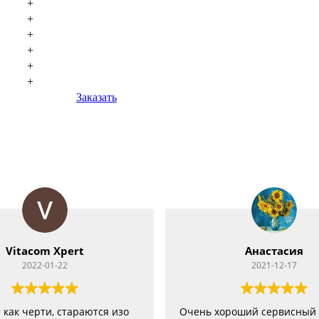
+
+
+
+
+
+
Заказать
Анастасия
Андрей Кол
2021-12-17
2021-11-19
 хороший сервисный центр 👍
Быстрое выполнени