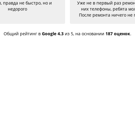
е в первый раз ремонтирую у
Гарантия на 1 ме
 телефоны, ребята молодцы.
проделанные ра
е ремонта ничего не глючит,
ею меняла на телефон держит
д отлично. Ещё один телефон
гнутый, всё исправили, теперь
Общий рейтинг в
Google
4.3
из 5,
на основании
187 оценок
.
новый. Последний телефон не
ботало гнездо для зарядки,
одня получила телефон, всё
авили, заряд пошёл. Спасибо
большое 🌺