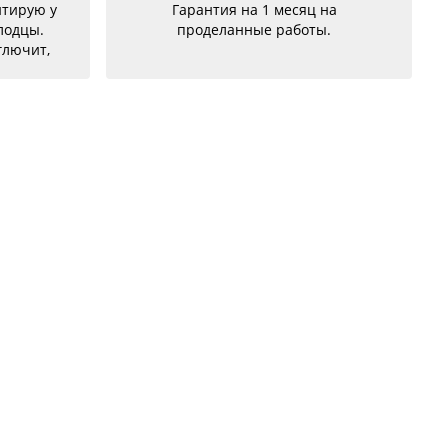
сяц на
сервиса,делают очень
боты.
качественно,вовремя,нормальные
цены,обращалась два раза,с
разными проблемами и обе были
успешно и качественно
устранены,советую!