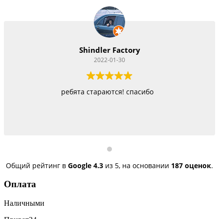
 Factory
Vitacom 
01-30
2022-01-
тся! спасибо
Работают как черти, стараются
быстро, но и 
Общий рейтинг в
Google
4.3
из 5,
на основании
187 оценок
.
Оплата
Наличными