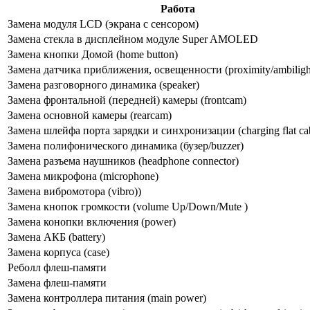
Работа
Замена модуля LCD (экрана с сенсором)
Замена стекла в дисплейном модуле Super AMOLED
Замена кнопки Домой (home button)
Замена датчика приближения, освещенности (proximity/ambilight
Замена разговорного динамика (speaker)
Замена фронтальной (передней) камеры (frontcam)
Замена основной камеры (rearcam)
Замена шлейфа порта зарядки и синхронизации (charging flat ca
Замена полифонического динамика (бузер/buzzer)
Замена разъема наушников (headphone connector)
Замена микрофона (microphone)
Замена вибромотора (vibro))
Замена кнопок громкости (volume Up/Down/Mute )
Замена конопки включения (power)
Замена АКБ (battery)
Замена корпуса (сase)
Реболл флеш-памяти
Замена флеш-памяти
Замена контроллера питания (main power)