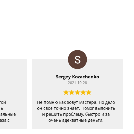
Sergey Kozachenko
2021-10-28
той
Не помню как зовут мастера. Но дело
нь
он свое точно знает. Помог выяснить
мальные
и решить проблему, быстро и за
аза,с
очень адекватные деньги.
бе были
но