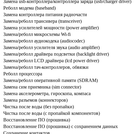
Замена usb-контроллерa/контроллера заряда (usb/charger driver)
Реболл модема (baseband)
Замена контроллера питания радиочасти
Замена/ре6олл трансивера (transceiver)
Замена усилителей мощности (power amplifier)
Замена/реболл микросхемы Wi-fi
Замена/реболл аудиокодека (audiocodec)
Замена/реболл усилителя звука (audio amplifier)
Замена/реболл драйвера подсветки (backlight driver)
Замена/реболл LCD драйвера (lcd power driver)
Замена/реболл тач-контроллеров, обвязки
Реболл процессора
Замена/реболл onepaтивной памяти (SDRAM)
Замена сим приемника (sim connector)
Замена акселерометра, гироскопа, компаса
Замена разъемов (коннекторов)
Чистка после воды (без пропайки)
Чистка после воды (с пропайкой компонентов)
Восстановление ПО (прошивка)
Восстановление ПО (прошивка) с сохранением данных
Сохранение контактов