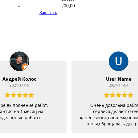
-
200,00
Заказать
Андрей Колос
User Name
2021-11-19
2021-11-04
ое выполнение работ.
Очень довольна рабо
антия на 1 месяц на
сервиса,делают оче
оделанные работы.
качественно,вовремя,нор
цены,обращалась два р
разными проблемами и о
успешно и качествен