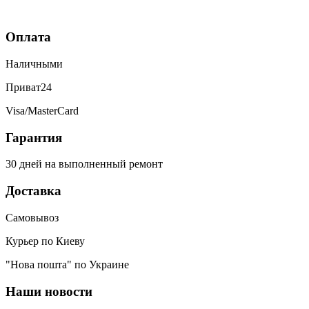
был согнутый, всё исправили, теперь
как новый. Последний телефон не
Оплата
работало гнездо для зарядки,
сегодня получила телефон, всё
Наличными
исправили, заряд пошёл. Спасибо
большое 🌺
Приват24
Visa/MasterCard
Гарантия
30 дней на выполненный ремонт
Доставка
Самовывоз
Курьер по Киеву
"Нова пошта" по Украине
Наши новости