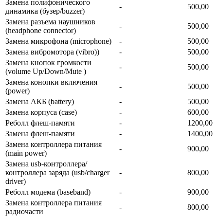
Замена полифонического
-
500,00
динамика (бузер/buzzer)
Замена разъема наушников
-
500,00
(headphone connector)
Замена микрофона (microphone)
-
500,00
Замена вибромотора (vibro))
-
500,00
Замена кнопок громкости
-
500,00
(volume Up/Down/Mute )
Замена конопки включения
-
500,00
(power)
Замена АКБ (battery)
-
500,00
Замена корпуса (сase)
-
600,00
Реболл флеш-памяти
-
1200,00
Замена флеш-памяти
-
1400,00
Замена контроллера питания
-
900,00
(main power)
Замена usb-контроллерa/
контроллера заряда (usb/charger
-
800,00
driver)
Реболл модема (baseband)
-
900,00
Замена контроллера питания
-
800,00
радиочасти