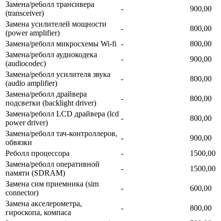
Замена/ре6олл трансивера
-
900,00
(transceiver)
Замена усилителей мощности
-
800,00
(power amplifier)
Замена/реболл микросхемы Wi-fi
-
800,00
Замена/реболл аудиокодека
-
900,00
(audiocodec)
Замена/реболл усилителя звука
-
800,00
(audio amplifier)
Замена/реболл драйвера
-
800,00
подсветки (backlight driver)
Замена/реболл LCD драйвера (lcd
-
800,00
power driver)
Замена/реболл тач-контроллеров,
-
900,00
обвязки
Реболл процессора
-
1500,00
Замена/реболл onepaтивной
-
1500,00
памяти (SDRAM)
Замена сим приемника (sim
-
600,00
connector)
Замена акселерометра,
-
800,00
гироскопа, компаса