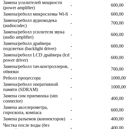
Замена усилителей мощности
-
600,00
(power amplifier)
Замена/реболл микросхемы Wi-fi
-
600,00
Замена/реболл аудиокодека
-
700,00
(audiocodec)
Замена/реболл усилителя звука
-
600,00
(audio amplifier)
Замена/реболл драйвера
-
600,00
подсветки (backlight driver)
Замена/реболл LCD драйвера (lcd
-
600,00
power driver)
Замена/реболл тач-контроллеров,
-
700,00
обвязки
Реболл процессора
-
1000,00
Замена/реболл onepaтивной
-
1000,00
памяти (SDRAM)
Замена сим приемника (sim
-
400,00
connector)
Замена акселерометра,
-
600,00
гироскопа, компаса
Замена разъемов (коннекторов)
-
400,00
Чистка после воды (без
-
400,00