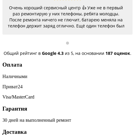
Очень хороший сервисный центр 👍 Уже не в первый
раз ремонтирую у них телефоны, ребята молодцы.
После ремонта ничего не глючит, батарею меняла на
телефон держит заряд отлично. Ещё один телефон был
согнутый, всё исправили, теперь как новый.
Последний телефон не работало гнездо для зарядки,
сегодня получила телефон, всё исправили, заряд
пошёл. Спасибо большое 🌺
Общий рейтинг в
Google
4.3
из 5,
на основании
187 оценок
.
Оплата
Наличными
Приват24
Visa/MasterCard
Гарантия
30 дней на выполненный ремонт
Доставка