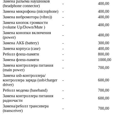
Замена разъема наушников
-
400,00
(headphone connector)
Замена микрофона (microphone)
-
400,00
Замена вибромотора (vibro))
-
400,00
Замена кнопок громкости
-
400,00
(volume Up/Down/Mute )
Замена конопки включения
-
400,00
(power)
Замена АКБ (battery)
-
300,00
Замена корпуса (сase)
-
400,00
Реболл флеш-памяти
-
800,00
Замена флеш-памяти
-
1000,00
Замена контроллера питания
-
700,00
(main power)
Замена usb-контроллерa/
контроллера заряда (usb/charger
-
600,00
driver)
Реболл модема (baseband)
-
700,00
Замена контроллера питания
-
600,00
радиочасти
Замена/ре6олл трансивера
-
700,00
(transceiver)