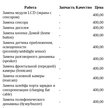
Работа
Запчасть
Качество
Цена
Замена модуля LCD (экрана с
-
400,00
сенсором)
Замена сенсора
-
400,00
Замена дисплея
-
400,00
Замена кнопки Домой (home
-
400,00
button)
Замена датчика приближения,
освещенности
-
400,00
(proximity/ambilight sensor)
Замена разговорного динамика
-
400,00
(speaker)
Замена фронтальной (передней)
-
400,00
камеры (frontcam)
Замена основной камеры
-
400,00
(rearcam)
Замена шлейфа порта зарядки и
синхронизации (charging flat
-
400,00
cable)
Замена полифонического
-
400,00
динамика (бузер/buzzer)