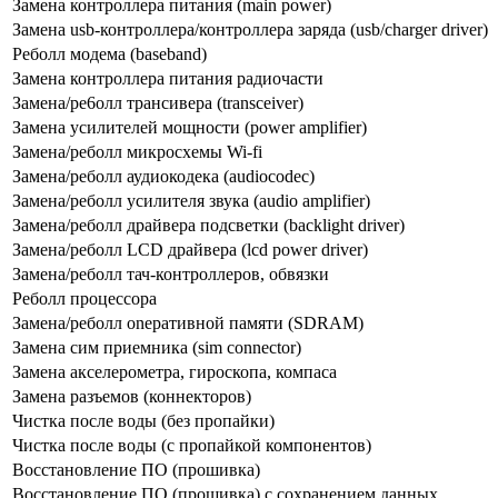
Замена контроллера питания (main power)
Замена usb-контроллерa/контроллера заряда (usb/charger driver)
Реболл модема (baseband)
Замена контроллера питания радиочасти
Замена/ре6олл трансивера (transceiver)
Замена усилителей мощности (power amplifier)
Замена/реболл микросхемы Wi-fi
Замена/реболл аудиокодека (audiocodec)
Замена/реболл усилителя звука (audio amplifier)
Замена/реболл драйвера подсветки (backlight driver)
Замена/реболл LCD драйвера (lcd power driver)
Замена/реболл тач-контроллеров, обвязки
Реболл процессора
Замена/реболл onepaтивной памяти (SDRAM)
Замена сим приемника (sim connector)
Замена акселерометра, гироскопа, компаса
Замена разъемов (коннекторов)
Чистка после воды (без пропайки)
Чистка после воды (с пропайкой компонентов)
Восстановление ПО (прошивка)
Восстановление ПО (прошивка) с сохранением данных