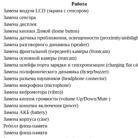
Работа
Замена модуля LCD (экрана с сенсором)
Замена сенсора
Замена дисплея
Замена кнопки Домой (home button)
Замена датчика приближения, освещенности (proximity/ambilight
Замена разговорного динамика (speaker)
Замена фронтальной (передней) камеры (frontcam)
Замена основной камеры (rearcam)
Замена шлейфа порта зарядки и синхронизации (charging flat ca
Замена полифонического динамика (бузер/buzzer)
Замена разъема наушников (headphone connector)
Замена микрофона (microphone)
Замена вибромотора (vibro))
Замена кнопок громкости (volume Up/Down/Mute )
Замена конопки включения (power)
Замена АКБ (battery)
Замена корпуса (сase)
Реболл флеш-памяти
Замена флеш-памяти