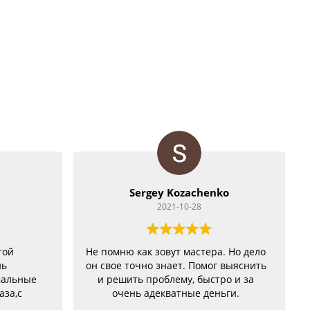
Sergey Kozachenko
2021-10-28
той
Не помню как зовут мастера. Но дело
нь
он свое точно знает. Помог выяснить
мальные
и решить проблему, быстро и за
аза,с
очень адекватные деньги.
бе были