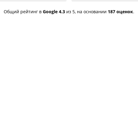
успешно и качествен
устранены,советую
Общий рейтинг в
Google
4.3
из 5,
на основании
187 оценок
.