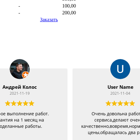
-
100,00
-
200,00
Заказать
Андрей Колос
User Name
2021-11-19
2021-11-04
ое выполнение работ.
Очень довольна рабо
антия на 1 месяц на
сервиса,делают оче
оделанные работы.
качественно,вовремя,нор
цены,обращалась два р
разными проблемами и о