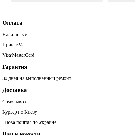
заряд отлично. Ещё один телефон
был согнутый, всё исправили, теперь
как новый. Последний телефон не
Оплата
работало гнездо для зарядки,
сегодня получила телефон, всё
Наличными
исправили, заряд пошёл. Спасибо
большое 🌺
Приват24
Visa/MasterCard
Гарантия
30 дней на выполненный ремонт
Доставка
Самовывоз
Курьер по Киеву
"Нова пошта" по Украине
Наши новости