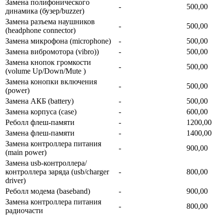
Замена полифонического
-
500,00
динамика (бузер/buzzer)
Замена разъема наушников
-
500,00
(headphone connector)
Замена микрофона (microphone)
-
500,00
Замена вибромотора (vibro))
-
500,00
Замена кнопок громкости
-
500,00
(volume Up/Down/Mute )
Замена конопки включения
-
500,00
(power)
Замена АКБ (battery)
-
500,00
Замена корпуса (сase)
-
600,00
Реболл флеш-памяти
-
1200,00
Замена флеш-памяти
-
1400,00
Замена контроллера питания
-
900,00
(main power)
Замена usb-контроллерa/
контроллера заряда (usb/charger
-
800,00
driver)
Реболл модема (baseband)
-
900,00
Замена контроллера питания
-
800,00
радиочасти