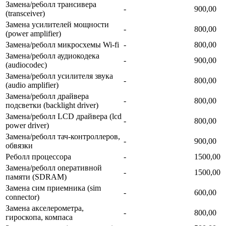
Замена/ре6олл трансивера
-
900,00
(transceiver)
Замена усилителей мощности
-
800,00
(power amplifier)
Замена/реболл микросхемы Wi-fi
-
800,00
Замена/реболл аудиокодека
-
900,00
(audiocodec)
Замена/реболл усилителя звука
-
800,00
(audio amplifier)
Замена/реболл драйвера
-
800,00
подсветки (backlight driver)
Замена/реболл LCD драйвера (lcd
-
800,00
power driver)
Замена/реболл тач-контроллеров,
-
900,00
обвязки
Реболл процессора
-
1500,00
Замена/реболл onepaтивной
-
1500,00
памяти (SDRAM)
Замена сим приемника (sim
-
600,00
connector)
Замена акселерометра,
-
800,00
гироскопа, компаса