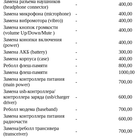
Замена разъема наушников
-
400,00
(headphone connector)
Замена микрофона (microphone)
-
400,00
Замена вибромотора (vibro))
-
400,00
Замена кнопок громкости
-
400,00
(volume Up/Down/Mute )
Замена конопки включения
-
400,00
(power)
Замена АКБ (battery)
-
300,00
Замена корпуса (сase)
-
400,00
Реболл флеш-памяти
-
800,00
Замена флеш-памяти
-
1000,00
Замена контроллера питания
-
700,00
(main power)
Замена usb-контроллерa/
контроллера заряда (usb/charger
-
600,00
driver)
Реболл модема (baseband)
-
700,00
Замена контроллера питания
-
600,00
радиочасти
Замена/ре6олл трансивера
-
700,00
(transceiver)