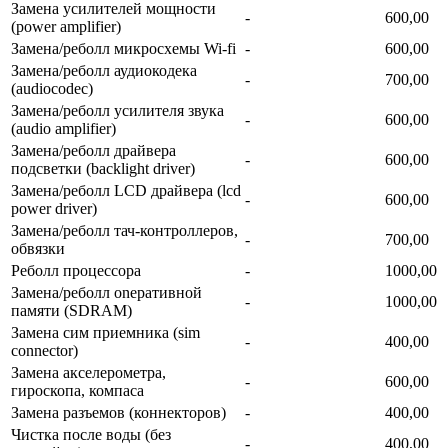
Замена усилителей мощности
-
600,00
(power amplifier)
Замена/реболл микросхемы Wi-fi
-
600,00
Замена/реболл аудиокодека
-
700,00
(audiocodec)
Замена/реболл усилителя звука
-
600,00
(audio amplifier)
Замена/реболл драйвера
-
600,00
подсветки (backlight driver)
Замена/реболл LCD драйвера (lcd
-
600,00
power driver)
Замена/реболл тач-контроллеров,
-
700,00
обвязки
Реболл процессора
-
1000,00
Замена/реболл onepaтивной
-
1000,00
памяти (SDRAM)
Замена сим приемника (sim
-
400,00
connector)
Замена акселерометра,
-
600,00
гироскопа, компаса
Замена разъемов (коннекторов)
-
400,00
Чистка после воды (без
-
400,00