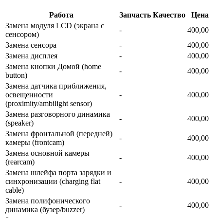
Работа
Запчасть
Качество
Цена
Замена модуля LCD (экрана с
-
400,00
сенсором)
Замена сенсора
-
400,00
Замена дисплея
-
400,00
Замена кнопки Домой (home
-
400,00
button)
Замена датчика приближения,
освещенности
-
400,00
(proximity/ambilight sensor)
Замена разговорного динамика
-
400,00
(speaker)
Замена фронтальной (передней)
-
400,00
камеры (frontcam)
Замена основной камеры
-
400,00
(rearcam)
Замена шлейфа порта зарядки и
синхронизации (charging flat
-
400,00
cable)
Замена полифонического
-
400,00
динамика (бузер/buzzer)