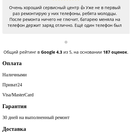
Очень хороший сервисный центр 👍 Уже не в первый
раз ремонтирую у них телефоны, ребята молодцы.
После ремонта ничего не глючит, батарею меняла на
телефон держит заряд отлично. Ещё один телефон был
согнутый, всё исправили, теперь как новый.
Последний телефон не работало гнездо для зарядки,
сегодня получила телефон, всё исправили, заряд
пошёл. Спасибо большое 🌺
Общий рейтинг в
Google
4.3
из 5,
на основании
187 оценок
.
Оплата
Наличными
Приват24
Visa/MasterCard
Гарантия
30 дней на выполненный ремонт
Доставка