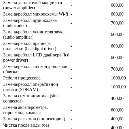
Замена усилителей мощности
-
600,00
(power amplifier)
Замена/реболл микросхемы Wi-fi
-
600,00
Замена/реболл аудиокодека
-
700,00
(audiocodec)
Замена/реболл усилителя звука
-
600,00
(audio amplifier)
Замена/реболл драйвера
-
600,00
подсветки (backlight driver)
Замена/реболл LCD драйвера (lcd
-
600,00
power driver)
Замена/реболл тач-контроллеров,
-
700,00
обвязки
Реболл процессора
-
1000,00
Замена/реболл onepaтивной
-
1000,00
памяти (SDRAM)
Замена сим приемника (sim
-
400,00
connector)
Замена акселерометра,
-
600,00
гироскопа, компаса
Замена разъемов (коннекторов)
-
400,00
Чистка после воды (без
-
400,00