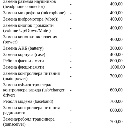
Замена разъема наушников
-
400,00
(headphone connector)
Замена микрофона (microphone)
-
400,00
Замена вибромотора (vibro))
-
400,00
Замена кнопок громкости
-
400,00
(volume Up/Down/Mute )
Замена конопки включения
-
400,00
(power)
Замена АКБ (battery)
-
300,00
Замена корпуса (сase)
-
400,00
Реболл флеш-памяти
-
800,00
Замена флеш-памяти
-
1000,00
Замена контроллера питания
-
700,00
(main power)
Замена usb-контроллерa/
контроллера заряда (usb/charger
-
600,00
driver)
Реболл модема (baseband)
-
700,00
Замена контроллера питания
-
600,00
радиочасти
Замена/ре6олл трансивера
-
700,00
(transceiver)