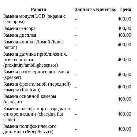
Работа
Запчасть
Качество
Цена
Замена модуля LCD (экрана с
-
400,00
сенсором)
Замена сенсора
-
400,00
Замена дисплея
-
400,00
Замена кнопки Домой (home
-
400,00
button)
Замена датчика приближения,
освещенности
-
400,00
(proximity/ambilight sensor)
Замена разговорного динамика
-
400,00
(speaker)
Замена фронтальной (передней)
-
400,00
камеры (frontcam)
Замена основной камеры
-
400,00
(rearcam)
Замена шлейфа порта зарядки и
синхронизации (charging flat
-
400,00
cable)
Замена полифонического
-
400,00
динамика (бузер/buzzer)