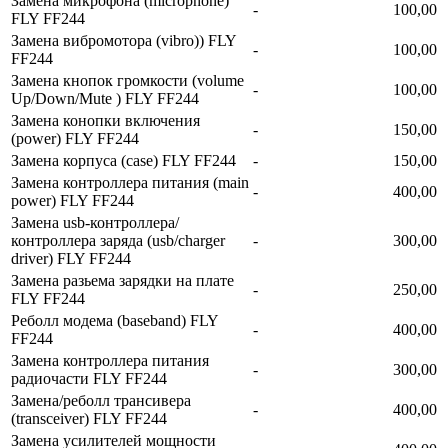
Замена микрофона (microphone)
-
100,00
FLY FF244
Замена вибромотора (vibro)) FLY
-
100,00
FF244
Замена кнопок громкости (volume
-
100,00
Up/Down/Mute ) FLY FF244
Замена конопки включения
-
150,00
(power) FLY FF244
Замена корпуса (сase) FLY FF244
-
150,00
Замена контроллера питания (main
-
400,00
power) FLY FF244
Замена usb-контроллерa/
контроллера заряда (usb/charger
-
300,00
driver) FLY FF244
Замена разьема зарядки на плате
-
250,00
FLY FF244
Реболл модема (baseband) FLY
-
400,00
FF244
Замена контроллера питания
-
300,00
радиочасти FLY FF244
Замена/реболл трансивера
-
400,00
(transceiver) FLY FF244
Замена усилителей мощности