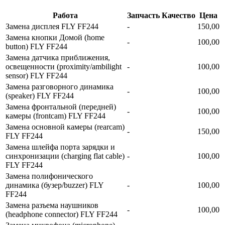
Работа
Запчасть
Качество
Цена
Замена дисплея FLY FF244
-
150,00
Замена кнопки Домой (home
-
100,00
button) FLY FF244
Замена датчика приближения,
освещенности (proximity/ambilight
-
100,00
sensor) FLY FF244
Замена разговорного динамика
-
100,00
(speaker) FLY FF244
Замена фронтальной (передней)
-
100,00
камеры (frontcam) FLY FF244
Замена основной камеры (rearcam)
-
150,00
FLY FF244
Замена шлейфа порта зарядки и
синхронизации (charging flat cable)
-
100,00
FLY FF244
Замена полифонического
динамика (бузер/buzzer) FLY
-
100,00
FF244
Замена разъема наушников
-
100,00
(headphone connector) FLY FF244