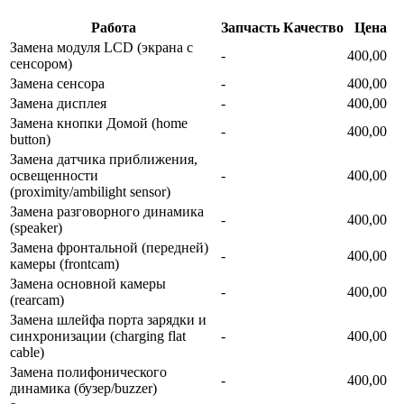
Работа
Запчасть
Качество
Цена
Замена модуля LCD (экрана с
-
400,00
сенсором)
Замена сенсора
-
400,00
Замена дисплея
-
400,00
Замена кнопки Домой (home
-
400,00
button)
Замена датчика приближения,
освещенности
-
400,00
(proximity/ambilight sensor)
Замена разговорного динамика
-
400,00
(speaker)
Замена фронтальной (передней)
-
400,00
камеры (frontcam)
Замена основной камеры
-
400,00
(rearcam)
Замена шлейфа порта зарядки и
синхронизации (charging flat
-
400,00
cable)
Замена полифонического
-
400,00
динамика (бузер/buzzer)