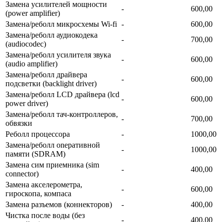
Замена усилителей мощности
-
600,00
(power amplifier)
Замена/реболл микросхемы Wi-fi
-
600,00
Замена/реболл аудиокодека
-
700,00
(audiocodec)
Замена/реболл усилителя звука
-
600,00
(audio amplifier)
Замена/реболл драйвера
-
600,00
подсветки (backlight driver)
Замена/реболл LCD драйвера (lcd
-
600,00
power driver)
Замена/реболл тач-контроллеров,
-
700,00
обвязки
Реболл процессора
-
1000,00
Замена/реболл onepaтивной
-
1000,00
памяти (SDRAM)
Замена сим приемника (sim
-
400,00
connector)
Замена акселерометра,
-
600,00
гироскопа, компаса
Замена разъемов (коннекторов)
-
400,00
Чистка после воды (без
-
400,00