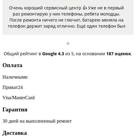
Очень хороший сервисный центр 👍 Уже не в первый
раз ремонтирую у них телефоны, ребята молодцы.
После ремонта ничего не глючит, батарею меняла на
телефон держит заряд отлично. Ещё один телефон был
согнутый, всё исправили, теперь как новый.
Последний телефон не работало гнездо для зарядки,
сегодня получила телефон, всё исправили, заряд
пошёл. Спасибо большое 🌺
Общий рейтинг в
Google
4.3
из 5,
на основании
187 оценок
.
Оплата
Наличными
Приват24
Visa/MasterCard
Гарантия
30 дней на выполненный ремонт
Доставка