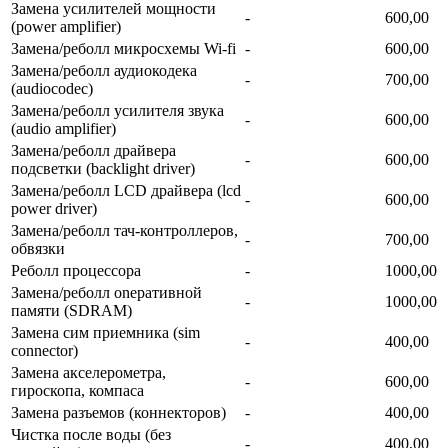
Замена усилителей мощности
-
600,00
(power amplifier)
Замена/реболл микросхемы Wi-fi
-
600,00
Замена/реболл аудиокодека
-
700,00
(audiocodec)
Замена/реболл усилителя звука
-
600,00
(audio amplifier)
Замена/реболл драйвера
-
600,00
подсветки (backlight driver)
Замена/реболл LCD драйвера (lcd
-
600,00
power driver)
Замена/реболл тач-контроллеров,
-
700,00
обвязки
Реболл процессора
-
1000,00
Замена/реболл onepaтивной
-
1000,00
памяти (SDRAM)
Замена сим приемника (sim
-
400,00
connector)
Замена акселерометра,
-
600,00
гироскопа, компаса
Замена разъемов (коннекторов)
-
400,00
Чистка после воды (без
-
400,00