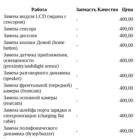
Работа
Запчасть
Качество
Цена
Замена модуля LCD (экрана с
-
400,00
сенсором)
Замена сенсора
-
400,00
Замена дисплея
-
400,00
Замена кнопки Домой (home
-
400,00
button)
Замена датчика приближения,
освещенности
-
400,00
(proximity/ambilight sensor)
Замена разговорного динамика
-
400,00
(speaker)
Замена фронтальной (передней)
-
400,00
камеры (frontcam)
Замена основной камеры
-
400,00
(rearcam)
Замена шлейфа порта зарядки и
синхронизации (charging flat
-
400,00
cable)
Замена полифонического
-
400,00
динамика (бузер/buzzer)