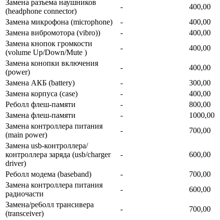
Замена разъема наушников
-
400,00
(headphone connector)
Замена микрофона (microphone)
-
400,00
Замена вибромотора (vibro))
-
400,00
Замена кнопок громкости
-
400,00
(volume Up/Down/Mute )
Замена конопки включения
-
400,00
(power)
Замена АКБ (battery)
-
300,00
Замена корпуса (сase)
-
400,00
Реболл флеш-памяти
-
800,00
Замена флеш-памяти
-
1000,00
Замена контроллера питания
-
700,00
(main power)
Замена usb-контроллерa/
контроллера заряда (usb/charger
-
600,00
driver)
Реболл модема (baseband)
-
700,00
Замена контроллера питания
-
600,00
радиочасти
Замена/ре6олл трансивера
-
700,00
(transceiver)