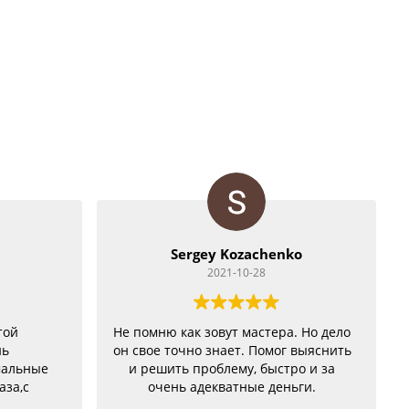
Sergey Kozachenko
2021-10-28
той
Не помню как зовут мастера. Но дело
нь
он свое точно знает. Помог выяснить
мальные
и решить проблему, быстро и за
аза,с
очень адекватные деньги.
бе были