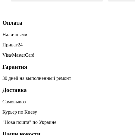
заряд отлично. Ещё один телефон
был согнутый, всё исправили, теперь
как новый. Последний телефон не
Оплата
работало гнездо для зарядки,
сегодня получила телефон, всё
Наличными
исправили, заряд пошёл. Спасибо
большое 🌺
Приват24
Visa/MasterCard
Гарантия
30 дней на выполненный ремонт
Доставка
Самовывоз
Курьер по Киеву
"Нова пошта" по Украине
Наши новости