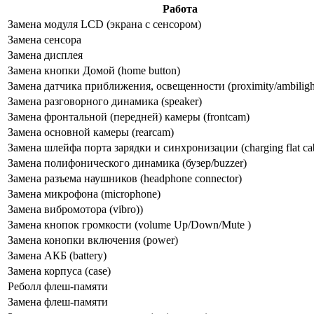
Работа
Замена модуля LCD (экрана с сенсором)
Замена сенсора
Замена дисплея
Замена кнопки Домой (home button)
Замена датчика приближения, освещенности (proximity/ambilight
Замена разговорного динамика (speaker)
Замена фронтальной (передней) камеры (frontcam)
Замена основной камеры (rearcam)
Замена шлейфа порта зарядки и синхронизации (charging flat ca
Замена полифонического динамика (бузер/buzzer)
Замена разъема наушников (headphone connector)
Замена микрофона (microphone)
Замена вибромотора (vibro))
Замена кнопок громкости (volume Up/Down/Mute )
Замена конопки включения (power)
Замена АКБ (battery)
Замена корпуса (сase)
Реболл флеш-памяти
Замена флеш-памяти