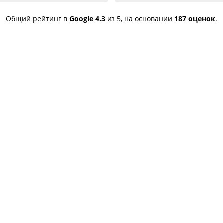
успешно и качествен
устранены,советую
Общий рейтинг в
Google
4.3
из 5,
на основании
187 оценок
.