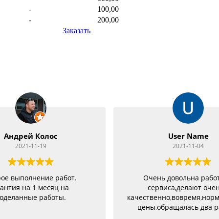
-
100,00
-
200,00
Заказать
Андрей Колос
User Name
2021-11-19
2021-11-04
ое выполнение работ.
Очень довольна рабо
антия на 1 месяц на
сервиса,делают оче
оделанные работы.
качественно,вовремя,нор
цены,обращалась два р
разными проблемами и о