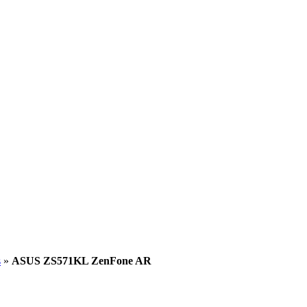
s
»
ASUS ZS571KL ZenFone AR