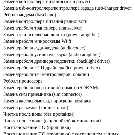
Замена контроллера питания (main power)
Замена usb-контроллерa/контроллера заряда (usb/charger driver)
Реболл модема (baseband)
Замена контроллера питания радиочасти
Замена/ре6олл трансивера (transceiver)
Замена усилителей мощности (power amplifier)
Замена/реболл микросхемы Wi-fi
Замена/реболл аудиокодека (audiocodec)
Замена/реболл усилителя звука (audio amplifier)
Замена/реболл драйвера подсветки (backlight driver)
Замена/реболл LCD драйвера (lcd power driver)
Замена/реболл тач-контроллеров, обвязки
Реболл процессора
Замена/реболл onepaтивной памяти (SDRAM)
Замена сим приемника (sim connector)
Замена акселерометра, гироскопа, компаса
Замена разъемов (коннекторов)
Чистка после воды (без пропайки)
Чистка после воды (с пропайкой компонентов)
Восстановление ПО (прошивка)
Восстановление ПО (прошивка) с сохранением данных