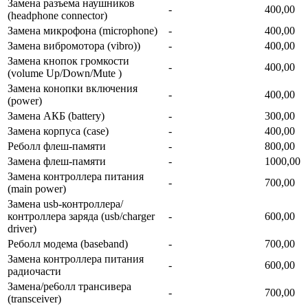
Замена разъема наушников
-
400,00
(headphone connector)
Замена микрофона (microphone)
-
400,00
Замена вибромотора (vibro))
-
400,00
Замена кнопок громкости
-
400,00
(volume Up/Down/Mute )
Замена конопки включения
-
400,00
(power)
Замена АКБ (battery)
-
300,00
Замена корпуса (сase)
-
400,00
Реболл флеш-памяти
-
800,00
Замена флеш-памяти
-
1000,00
Замена контроллера питания
-
700,00
(main power)
Замена usb-контроллерa/
контроллера заряда (usb/charger
-
600,00
driver)
Реболл модема (baseband)
-
700,00
Замена контроллера питания
-
600,00
радиочасти
Замена/ре6олл трансивера
-
700,00
(transceiver)