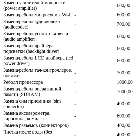
Замена усилителей мощности
-
600,00
(power amplifier)
Замена/реболл микросхемы Wi-fi
-
600,00
Замена/реболл аудиокодека
-
700,00
(audiocodec)
Замена/реболл усилителя звука
-
600,00
(audio amplifier)
Замена/реболл драйвера
-
600,00
подсветки (backlight driver)
Замена/реболл LCD драйвера (lcd
-
600,00
power driver)
Замена/реболл тач-контроллеров,
-
700,00
обвязки
Реболл процессора
-
1000,00
Замена/реболл onepaтивной
-
1000,00
памяти (SDRAM)
Замена сим приемника (sim
-
400,00
connector)
Замена акселерометра,
-
600,00
гироскопа, компаса
Замена разъемов (коннекторов)
-
400,00
Чистка после воды (без
-
400,00