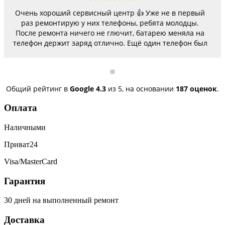
Очень хороший сервисный центр 👍 Уже не в первый
раз ремонтирую у них телефоны, ребята молодцы.
После ремонта ничего не глючит, батарею меняла на
телефон держит заряд отлично. Ещё один телефон был
согнутый, всё исправили, теперь как новый.
Последний телефон не работало гнездо для зарядки,
сегодня получила телефон, всё исправили, заряд
пошёл. Спасибо большое 🌺
Общий рейтинг в
Google
4.3
из 5,
на основании
187 оценок
.
Оплата
Наличными
Приват24
Visa/MasterCard
Гарантия
30 дней на выполненный ремонт
Доставка