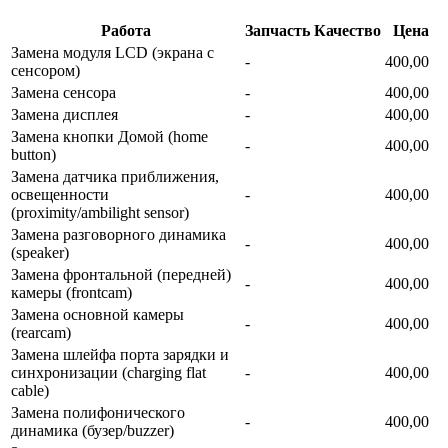
Работа
Запчасть
Качество
Цена
Замена модуля LCD (экрана с
-
400,00
сенсором)
Замена сенсора
-
400,00
Замена дисплея
-
400,00
Замена кнопки Домой (home
-
400,00
button)
Замена датчика приближения,
освещенности
-
400,00
(proximity/ambilight sensor)
Замена разговорного динамика
-
400,00
(speaker)
Замена фронтальной (передней)
-
400,00
камеры (frontcam)
Замена основной камеры
-
400,00
(rearcam)
Замена шлейфа порта зарядки и
синхронизации (charging flat
-
400,00
cable)
Замена полифонического
-
400,00
динамика (бузер/buzzer)