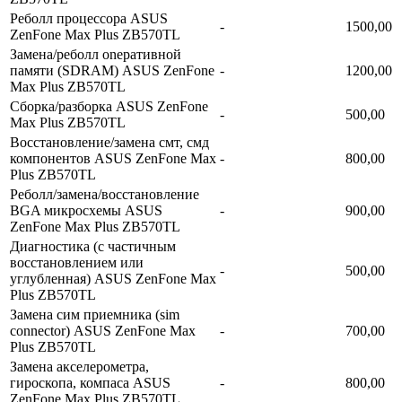
Реболл процессора ASUS
-
1500,00
ZenFone Max Plus ZB570TL
Замена/реболл onepaтивной
памяти (SDRAM) ASUS ZenFone
-
1200,00
Max Plus ZB570TL
Сборка/разборка ASUS ZenFone
-
500,00
Max Plus ZB570TL
Восстановление/замена смт, смд
компонентов ASUS ZenFone Max
-
800,00
Plus ZB570TL
Реболл/замена/восстановление
BGA микросхемы ASUS
-
900,00
ZenFone Max Plus ZB570TL
Диагностика (с частичным
восстановлением или
-
500,00
углубленная) ASUS ZenFone Max
Plus ZB570TL
Замена сим приемника (sim
connector) ASUS ZenFone Max
-
700,00
Plus ZB570TL
Замена акселерометра,
гироскопа, компаса ASUS
-
800,00
ZenFone Max Plus ZB570TL