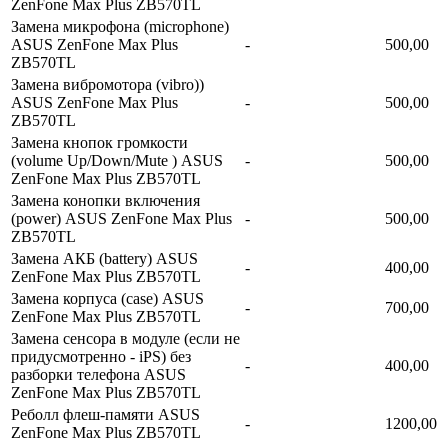
ZenFone Max Plus ZB570TL
Замена микрофона (microphone)
ASUS ZenFone Max Plus
-
500,00
ZB570TL
Замена вибромотора (vibro))
ASUS ZenFone Max Plus
-
500,00
ZB570TL
Замена кнопок громкости
(volume Up/Down/Mute ) ASUS
-
500,00
ZenFone Max Plus ZB570TL
Замена конопки включения
(power) ASUS ZenFone Max Plus
-
500,00
ZB570TL
Замена АКБ (battery) ASUS
-
400,00
ZenFone Max Plus ZB570TL
Замена корпуса (сase) ASUS
-
700,00
ZenFone Max Plus ZB570TL
Замена сенсора в модуле (если не
придусмотренно - iPS) без
-
400,00
разборки телефона ASUS
ZenFone Max Plus ZB570TL
Реболл флеш-памяти ASUS
-
1200,00
ZenFone Max Plus ZB570TL