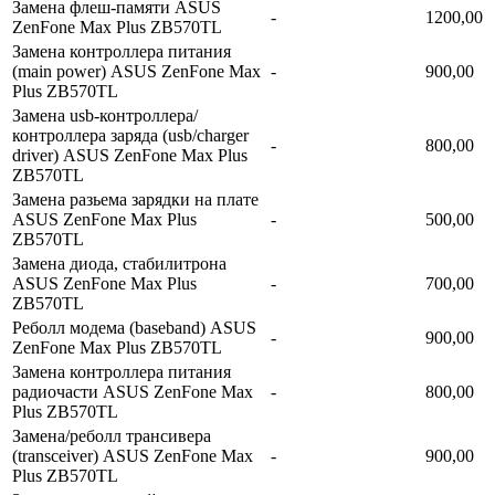
Замена флеш-памяти ASUS
-
1200,00
ZenFone Max Plus ZB570TL
Замена контроллера питания
(main power) ASUS ZenFone Max
-
900,00
Plus ZB570TL
Замена usb-контроллерa/
контроллера заряда (usb/charger
-
800,00
driver) ASUS ZenFone Max Plus
ZB570TL
Замена разьема зарядки на плате
ASUS ZenFone Max Plus
-
500,00
ZB570TL
Замена диода, стабилитрона
ASUS ZenFone Max Plus
-
700,00
ZB570TL
Реболл модема (baseband) ASUS
-
900,00
ZenFone Max Plus ZB570TL
Замена контроллера питания
радиочасти ASUS ZenFone Max
-
800,00
Plus ZB570TL
Замена/реболл трансивера
(transceiver) ASUS ZenFone Max
-
900,00
Plus ZB570TL