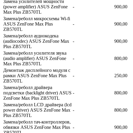
Замена усилителей мощности
(power amplifier) ASUS ZenFone
-
900,00
Max Plus ZB570TL
Замена/реболл микросхемы Wi-fi
ASUS ZenFone Max Plus
-
900,00
ZB570TL
Замена/реболл аудиокодека
(audiocodec) ASUS ZenFone Max
-
900,00
Plus ZB570TL
Замена/реболл усилителя звука
(audio amplifier) ASUS ZenFone
-
800,00
Max Plus ZB570TL
Демонтаж дисплейного модуля с
рамки ASUS ZenFone Max Plus
-
250,00
ZB570TL
Замена/реболл драйвера
подсветки (backlight driver) ASUS
-
800,00
ZenFone Max Plus ZB570TL
Замена/реболл LCD драйвера (lcd
power driver) ASUS ZenFone Max
-
800,00
Plus ZB570TL
Замена/реболл тач-контроллеров,
обвязки ASUS ZenFone Max Plus
-
900,00
ZB570TL