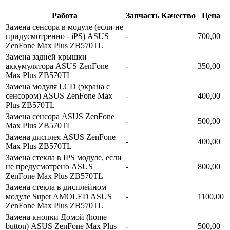
Работа
Запчасть
Качество
Цена
Замена сенсора в модуле (если не
придусмотренно - iPS) ASUS
-
700,00
ZenFone Max Plus ZB570TL
Замена задней крышки
аккумулятора ASUS ZenFone
-
350,00
Max Plus ZB570TL
Замена модуля LCD (экрана с
сенсором) ASUS ZenFone Max
-
400,00
Plus ZB570TL
Замена сенсора ASUS ZenFone
-
500,00
Max Plus ZB570TL
Замена дисплея ASUS ZenFone
-
400,00
Max Plus ZB570TL
Замена стекла в IPS модуле, если
не предусмотрено ASUS
-
800,00
ZenFone Max Plus ZB570TL
Замена стекла в дисплейном
модуле Super AMOLED ASUS
-
1100,00
ZenFone Max Plus ZB570TL
Замена кнопки Домой (home
button) ASUS ZenFone Max Plus
-
500,00