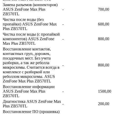
Замена разъемов (коннекторов)
ASUS ZenFone Max Plus
-
700,00
ZB570TL
Чистка после воды (без
пропайки) ASUS ZenFone Max
-
600,00
Plus ZB570TL
Чистка после воды (с пропайкой
компонентов) ASUS ZenFone
-
800,00
Max Plus ZB570TL
Восстановление контактов,
контактных груп, дорожек,
посадочных мест. Без учета
разборки, а так же реболла
-
800,00
микросхемы. Считается всегда в
комплексе с разборкой или
реболлом микросхемы. ASUS
ZenFone Max Plus ZB570TL
Восстановление информации
ASUS ZenFone Max Plus
-
1500,00
ZB570TL
Диагностика ASUS ZenFone Max
-
200,00
Plus ZB570TL
Восстановление ПО (прошивка)