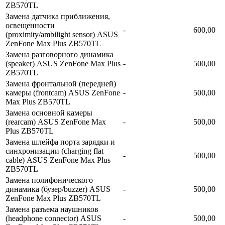
ZB570TL
Замена датчика приближения,
освещенности
-
600,00
(proximity/ambilight sensor) ASUS
ZenFone Max Plus ZB570TL
Замена разговорного динамика
(speaker) ASUS ZenFone Max Plus
-
500,00
ZB570TL
Замена фронтальной (передней)
камеры (frontcam) ASUS ZenFone
-
500,00
Max Plus ZB570TL
Замена основной камеры
(rearcam) ASUS ZenFone Max
-
500,00
Plus ZB570TL
Замена шлейфа порта зарядки и
синхронизации (charging flat
-
500,00
cable) ASUS ZenFone Max Plus
ZB570TL
Замена полифонического
динамика (бузер/buzzer) ASUS
-
500,00
ZenFone Max Plus ZB570TL
Замена разъема наушников
(headphone connector) ASUS
-
500,00