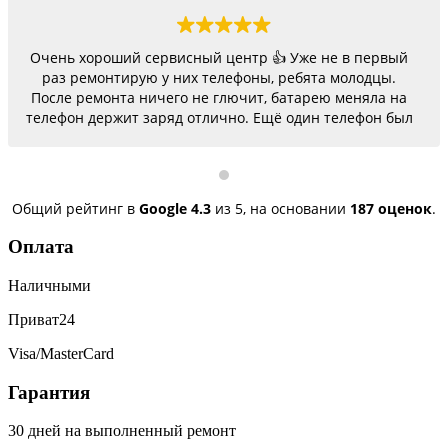
Очень хороший сервисный центр 👍 Уже не в первый
раз ремонтирую у них телефоны, ребята молодцы.
После ремонта ничего не глючит, батарею меняла на
телефон держит заряд отлично. Ещё один телефон был
согнутый, всё исправили, теперь как новый.
Последний телефон не работало гнездо для зарядки,
сегодня получила телефон, всё исправили, заряд
пошёл. Спасибо большое 🌺
Общий рейтинг в
Google
4.3
из 5,
на основании
187 оценок
.
Оплата
Наличными
Приват24
Visa/MasterCard
Гарантия
30 дней на выполненный ремонт