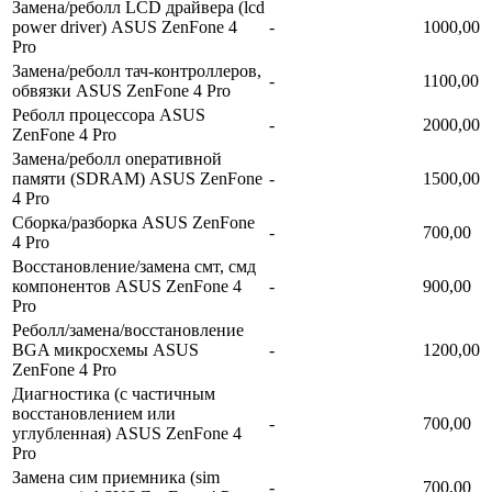
Замена/реболл LCD драйвера (lcd
power driver) ASUS ZenFone 4
-
1000,00
Pro
Замена/реболл тач-контроллеров,
-
1100,00
обвязки ASUS ZenFone 4 Pro
Реболл процессора ASUS
-
2000,00
ZenFone 4 Pro
Замена/реболл onepaтивной
памяти (SDRAM) ASUS ZenFone
-
1500,00
4 Pro
Сборка/разборка ASUS ZenFone
-
700,00
4 Pro
Восстановление/замена смт, смд
компонентов ASUS ZenFone 4
-
900,00
Pro
Реболл/замена/восстановление
BGA микросхемы ASUS
-
1200,00
ZenFone 4 Pro
Диагностика (с частичным
восстановлением или
-
700,00
углубленная) ASUS ZenFone 4
Pro
Замена сим приемника (sim
-
700,00