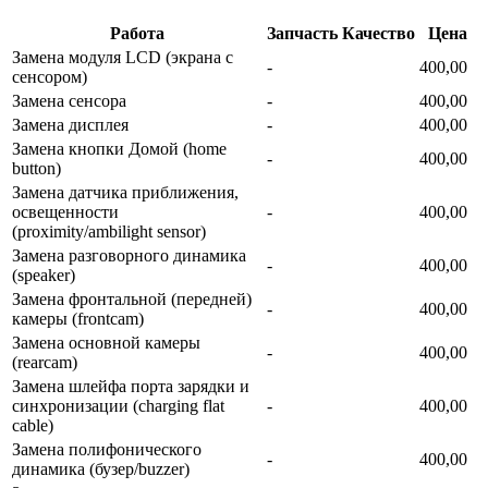
Работа
Запчасть
Качество
Цена
Замена модуля LCD (экрана с
-
400,00
сенсором)
Замена сенсора
-
400,00
Замена дисплея
-
400,00
Замена кнопки Домой (home
-
400,00
button)
Замена датчика приближения,
освещенности
-
400,00
(proximity/ambilight sensor)
Замена разговорного динамика
-
400,00
(speaker)
Замена фронтальной (передней)
-
400,00
камеры (frontcam)
Замена основной камеры
-
400,00
(rearcam)
Замена шлейфа порта зарядки и
синхронизации (charging flat
-
400,00
cable)
Замена полифонического
-
400,00
динамика (бузер/buzzer)