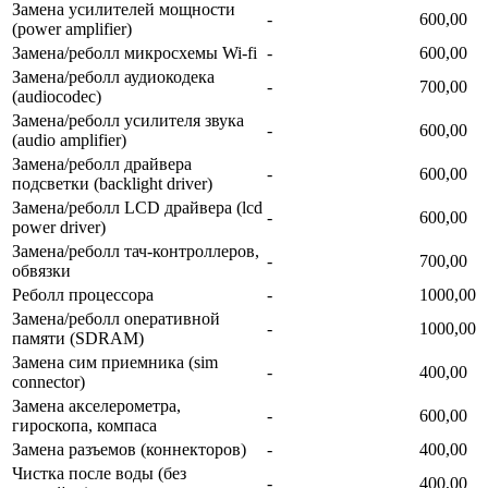
Замена усилителей мощности
-
600,00
(power amplifier)
Замена/реболл микросхемы Wi-fi
-
600,00
Замена/реболл аудиокодека
-
700,00
(audiocodec)
Замена/реболл усилителя звука
-
600,00
(audio amplifier)
Замена/реболл драйвера
-
600,00
подсветки (backlight driver)
Замена/реболл LCD драйвера (lcd
-
600,00
power driver)
Замена/реболл тач-контроллеров,
-
700,00
обвязки
Реболл процессора
-
1000,00
Замена/реболл onepaтивной
-
1000,00
памяти (SDRAM)
Замена сим приемника (sim
-
400,00
connector)
Замена акселерометра,
-
600,00
гироскопа, компаса
Замена разъемов (коннекторов)
-
400,00
Чистка после воды (без
-
400,00