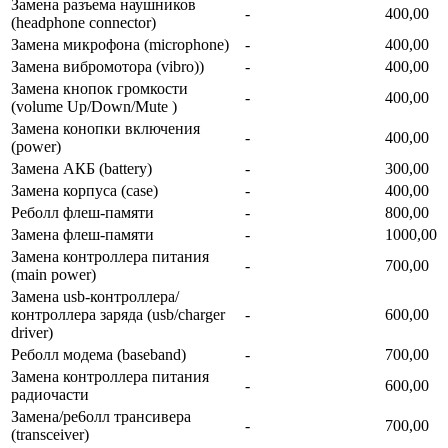
Замена разъема наушников
-
400,00
(headphone connector)
Замена микрофона (microphone)
-
400,00
Замена вибромотора (vibro))
-
400,00
Замена кнопок громкости
-
400,00
(volume Up/Down/Mute )
Замена конопки включения
-
400,00
(power)
Замена АКБ (battery)
-
300,00
Замена корпуса (сase)
-
400,00
Реболл флеш-памяти
-
800,00
Замена флеш-памяти
-
1000,00
Замена контроллера питания
-
700,00
(main power)
Замена usb-контроллерa/
контроллера заряда (usb/charger
-
600,00
driver)
Реболл модема (baseband)
-
700,00
Замена контроллера питания
-
600,00
радиочасти
Замена/ре6олл трансивера
-
700,00
(transceiver)