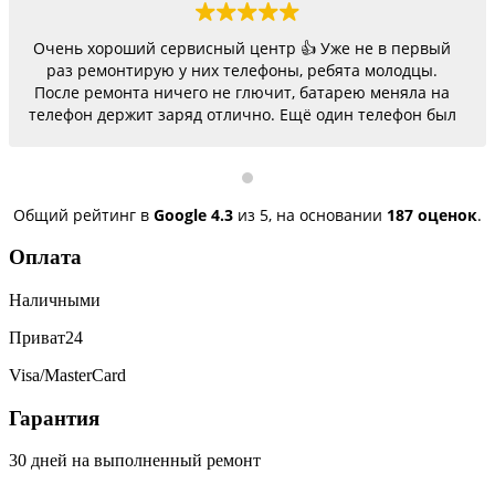
Очень хороший сервисный центр 👍 Уже не в первый
раз ремонтирую у них телефоны, ребята молодцы.
После ремонта ничего не глючит, батарею меняла на
телефон держит заряд отлично. Ещё один телефон был
согнутый, всё исправили, теперь как новый.
Последний телефон не работало гнездо для зарядки,
сегодня получила телефон, всё исправили, заряд
пошёл. Спасибо большое 🌺
Общий рейтинг в
Google
4.3
из 5,
на основании
187 оценок
.
Оплата
Наличными
Приват24
Visa/MasterCard
Гарантия
30 дней на выполненный ремонт