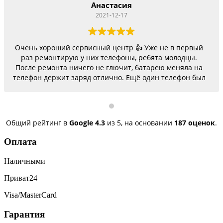
Анастасия
2021-12-17
Очень хороший сервисный центр 👍 Уже не в первый
раз ремонтирую у них телефоны, ребята молодцы.
После ремонта ничего не глючит, батарею меняла на
телефон держит заряд отлично. Ещё один телефон был
согнутый, всё исправили, теперь как новый.
Последний телефон не работало гнездо для зарядки,
сегодня получила телефон, всё исправили, заряд
пошёл. Спасибо большое 🌺
Общий рейтинг в
Google
4.3
из 5,
на основании
187 оценок
.
Оплата
Наличными
Приват24
Visa/MasterCard
Гарантия