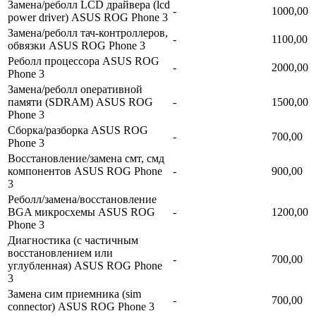
Замена/реболл LCD драйвера (lcd
-
1000,00
power driver) ASUS ROG Phone 3
Замена/реболл тач-контроллеров,
-
1100,00
обвязки ASUS ROG Phone 3
Реболл процессора ASUS ROG
-
2000,00
Phone 3
Замена/реболл onepaтивной
памяти (SDRAM) ASUS ROG
-
1500,00
Phone 3
Сборка/разборка ASUS ROG
-
700,00
Phone 3
Восстановление/замена смт, смд
компонентов ASUS ROG Phone
-
900,00
3
Реболл/замена/восстановление
BGA микросхемы ASUS ROG
-
1200,00
Phone 3
Диагностика (с частичным
восстановлением или
-
700,00
углубленная) ASUS ROG Phone
3
Замена сим приемника (sim
-
700,00
connector) ASUS ROG Phone 3