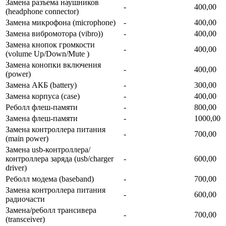
Замена разъема наушников
-
400,00
(headphone connector)
Замена микрофона (microphone)
-
400,00
Замена вибромотора (vibro))
-
400,00
Замена кнопок громкости
-
400,00
(volume Up/Down/Mute )
Замена конопки включения
-
400,00
(power)
Замена АКБ (battery)
-
300,00
Замена корпуса (сase)
-
400,00
Реболл флеш-памяти
-
800,00
Замена флеш-памяти
-
1000,00
Замена контроллера питания
-
700,00
(main power)
Замена usb-контроллерa/
контроллера заряда (usb/charger
-
600,00
driver)
Реболл модема (baseband)
-
700,00
Замена контроллера питания
-
600,00
радиочасти
Замена/ре6олл трансивера
-
700,00
(transceiver)