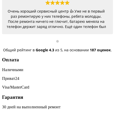
Очень хороший сервисный центр 👍 Уже не в первый
раз ремонтирую у них телефоны, ребята молодцы.
После ремонта ничего не глючит, батарею меняла на
телефон держит заряд отлично. Ещё один телефон был
согнутый, всё исправили, теперь как новый.
Последний телефон не работало гнездо для зарядки,
сегодня получила телефон, всё исправили, заряд
пошёл. Спасибо большое 🌺
Общий рейтинг в
Google
4.3
из 5,
на основании
187 оценок
.
Оплата
Наличными
Приват24
Visa/MasterCard
Гарантия
30 дней на выполненный ремонт