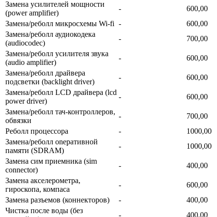
Замена усилителей мощности
-
600,00
(power amplifier)
Замена/реболл микросхемы Wi-fi
-
600,00
Замена/реболл аудиокодека
-
700,00
(audiocodec)
Замена/реболл усилителя звука
-
600,00
(audio amplifier)
Замена/реболл драйвера
-
600,00
подсветки (backlight driver)
Замена/реболл LCD драйвера (lcd
-
600,00
power driver)
Замена/реболл тач-контроллеров,
-
700,00
обвязки
Реболл процессора
-
1000,00
Замена/реболл onepaтивной
-
1000,00
памяти (SDRAM)
Замена сим приемника (sim
-
400,00
connector)
Замена акселерометра,
-
600,00
гироскопа, компаса
Замена разъемов (коннекторов)
-
400,00
Чистка после воды (без
-
400,00