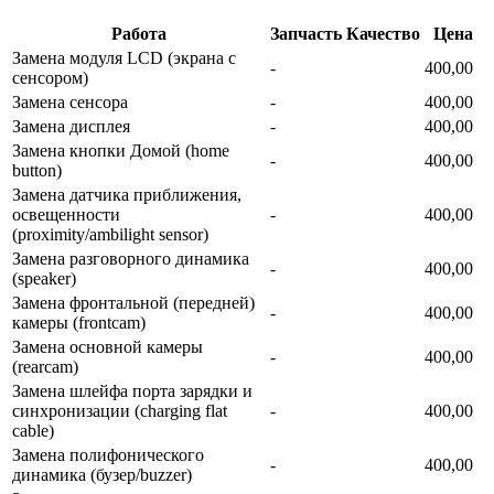
Работа
Запчасть
Качество
Цена
Замена модуля LCD (экрана с
-
400,00
сенсором)
Замена сенсора
-
400,00
Замена дисплея
-
400,00
Замена кнопки Домой (home
-
400,00
button)
Замена датчика приближения,
освещенности
-
400,00
(proximity/ambilight sensor)
Замена разговорного динамика
-
400,00
(speaker)
Замена фронтальной (передней)
-
400,00
камеры (frontcam)
Замена основной камеры
-
400,00
(rearcam)
Замена шлейфа порта зарядки и
синхронизации (charging flat
-
400,00
cable)
Замена полифонического
-
400,00
динамика (бузер/buzzer)