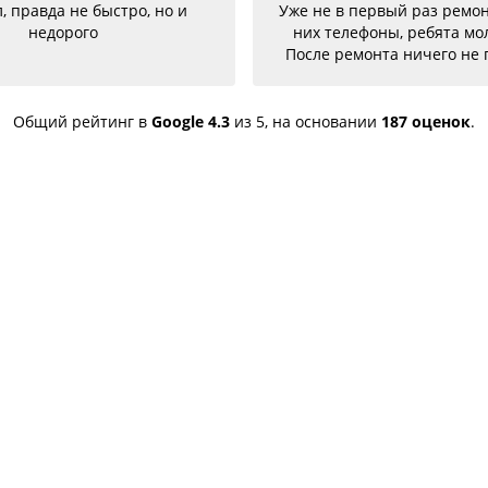
не в первый раз ремонтирую у
Гарантия на 1 м
х телефоны, ребята молодцы.
проделанные ра
ле ремонта ничего не глючит,
рею меняла на телефон держит
яд отлично. Ещё один телефон
огнутый, всё исправили, теперь
Общий рейтинг в
Google
4.3
из 5,
на основании
187 оценок
.
 новый. Последний телефон не
аботало гнездо для зарядки,
годня получила телефон, всё
равили, заряд пошёл. Спасибо
большое 🌺