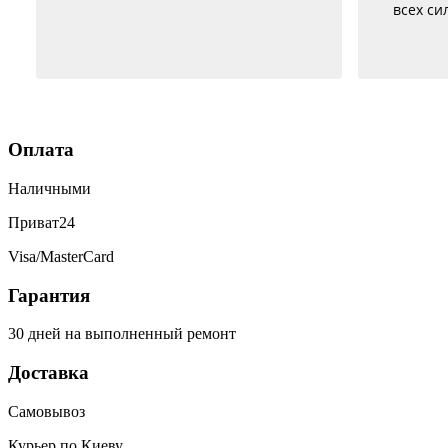
всех сил, правда не быстро, но и
Уже 
недорого
ни
Пос
бата
зар
был с
как
Оплата
р
се
Наличными
исп
Приват24
Visa/MasterCard
Гарантия
30 дней на выполненный ремонт
Доставка
Самовывоз
Курьер по Киеву