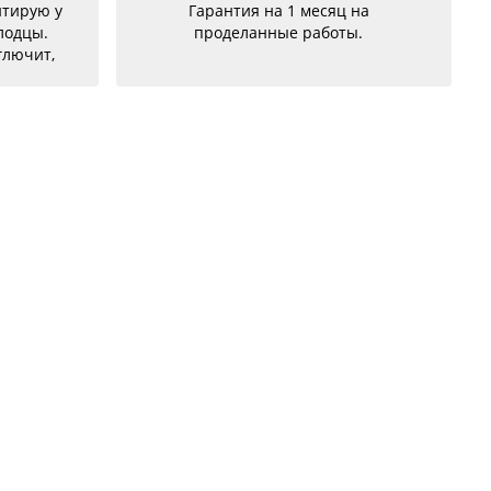
есяц на
сервиса,делают очень
боты.
качественно,вовремя,нормальные
цены,обращалась два раза,с
разными проблемами и обе были
успешно и качественно
устранены,советую!