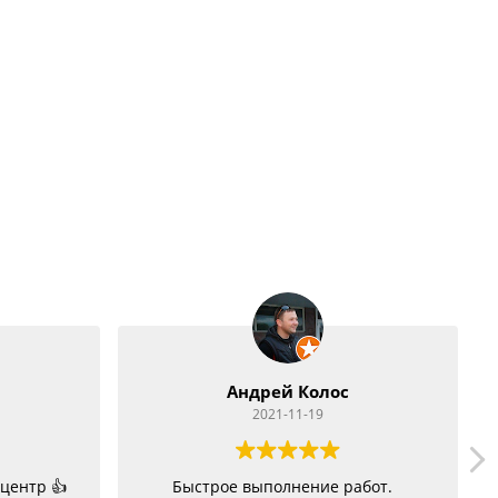
лос
User Name
9
2021-11-04
е работ.
Очень довольна работой