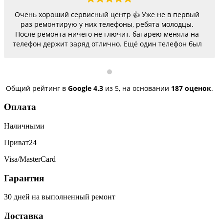
Очень хороший сервисный центр 👍 Уже не в первый
раз ремонтирую у них телефоны, ребята молодцы.
После ремонта ничего не глючит, батарею меняла на
телефон держит заряд отлично. Ещё один телефон был
согнутый, всё исправили, теперь как новый.
Последний телефон не работало гнездо для зарядки,
сегодня получила телефон, всё исправили, заряд
пошёл. Спасибо большое 🌺
Общий рейтинг в
Google
4.3
из 5,
на основании
187 оценок
.
Оплата
Наличными
Приват24
Visa/MasterCard
Гарантия
30 дней на выполненный ремонт
Доставка