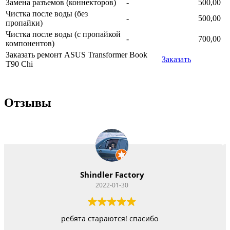
Замена разъемов (коннекторов)
-
500,00
Чистка после воды (без
-
500,00
пропайки)
Чистка после воды (с пропайкой
-
700,00
компонентов)
Заказать ремонт ASUS Transformer Book
Заказать
T90 Chi
Отзывы
Vitacom Xpert
2022-01-22
Работают как черти, стараются изо всех сил, пр
быстро, но и недорого