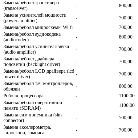
Замена/ре6олл трансивера
-
800,00
(transceiver)
Замена усилителей мощности
-
700,00
(power amplifier)
Замена/реболл микросхемы Wi-fi
-
700,00
Замена/реболл аудиокодека
-
800,00
(audiocodec)
Замена/реболл усилителя звука
-
700,00
(audio amplifier)
Замена/реболл драйвера
-
700,00
подсветки (backlight driver)
Замена/реболл LCD драйвера (lcd
-
700,00
power driver)
Замена/реболл тач-контроллеров,
-
800,00
обвязки
Реболл процессора
-
1100,00
Замена/реболл onepaтивной
-
1100,00
памяти (SDRAM)
Замена сим приемника (sim
-
500,00
connector)
Замена акселерометра,
-
700,00
гироскопа, компаса