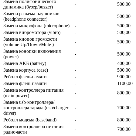
Замена полифонического
-
500,00
динамика (бузер/buzzer)
Замена разъема наушников
-
500,00
(headphone connector)
Замена микрофона (microphone)
-
500,00
Замена вибромотора (vibro)
-
500,00
Замена кнопок громкости
-
500,00
(volume Up/Down/Mute )
Замена конопки включения
-
500,00
(power)
Замена АКБ (battery)
-
400,00
Замена корпуса (сase)
-
500,00
Реболл флеш-памяти
-
900,00
Замена флеш-памяти
-
1100,00
Замена контроллера питания
-
800,00
(main power)
Замена usb-контроллерa/
контроллера заряда (usb/charger
-
700,00
driver)
Реболл модема (baseband)
-
800,00
Замена контроллера питания
-
700,00
радиочасти