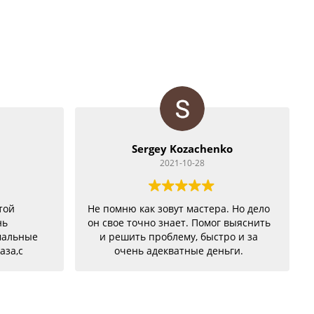
Sergey Kozachenko
2021-10-28
той
Не помню как зовут мастера. Но дело
нь
он свое точно знает. Помог выяснить
мальные
и решить проблему, быстро и за
аза,с
очень адекватные деньги.
бе были
но
!