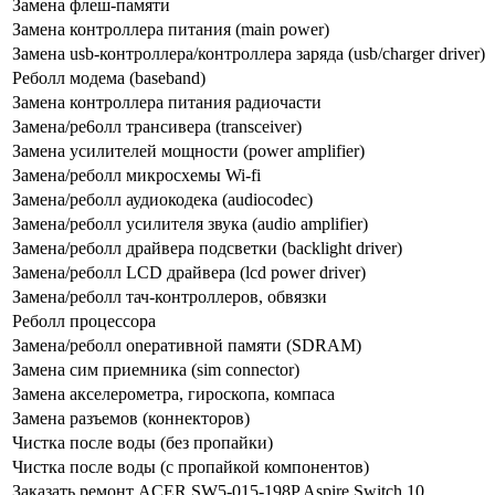
Замена флеш-памяти
Замена контроллера питания (main power)
Замена usb-контроллерa/контроллера заряда (usb/charger driver)
Реболл модема (baseband)
Замена контроллера питания радиочасти
Замена/ре6олл трансивера (transceiver)
Замена усилителей мощности (power amplifier)
Замена/реболл микросхемы Wi-fi
Замена/реболл аудиокодека (audiocodec)
Замена/реболл усилителя звука (audio amplifier)
Замена/реболл драйвера подсветки (backlight driver)
Замена/реболл LCD драйвера (lcd power driver)
Замена/реболл тач-контроллеров, обвязки
Реболл процессора
Замена/реболл onepaтивной памяти (SDRAM)
Замена сим приемника (sim connector)
Замена акселерометра, гироскопа, компаса
Замена разъемов (коннекторов)
Чистка после воды (без пропайки)
Чистка после воды (с пропайкой компонентов)
Заказать ремонт ACER SW5-015-198P Aspire Switch 10