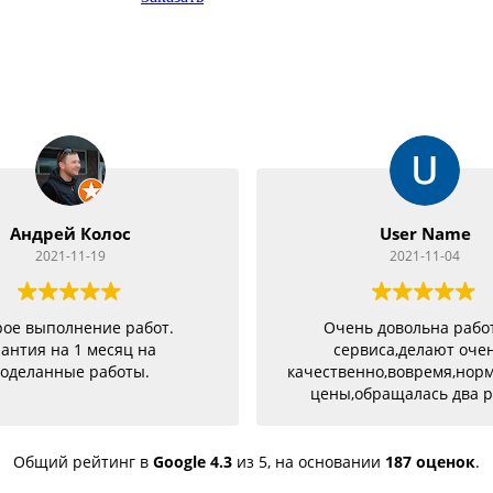
Андрей Колос
User Name
2021-11-19
2021-11-04
ое выполнение работ.
Очень довольна рабо
антия на 1 месяц на
сервиса,делают оче
оделанные работы.
качественно,вовремя,нор
цены,обращалась два р
разными проблемами и о
успешно и качествен
устранены,советую
Общий рейтинг в
Google
4.3
из 5,
на основании
187 оценок
.