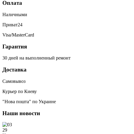
Оплата
работало гнездо для зарядки,
сегодня получила телефон, всё
Наличными
исправили, заряд пошёл. Спасибо
большое 🌺
Приват24
Visa/MasterCard
Гарантия
30 дней на выполненный ремонт
Доставка
Самовывоз
Курьер по Киеву
"Нова пошта" по Украине
Наши новости
29