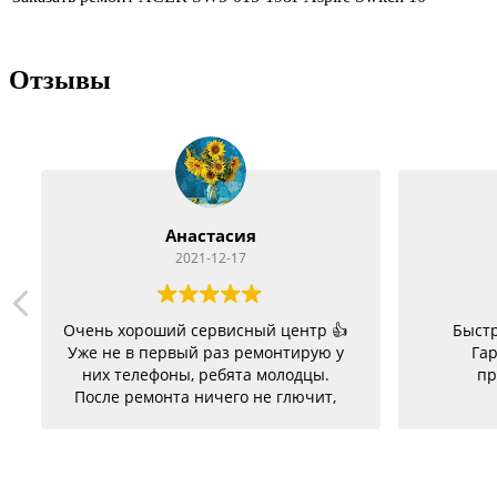
Отзывы
Анастасия
2021-12-17
Очень хороший сервисный центр 👍
Быстр
Уже не в первый раз ремонтирую у
Гар
них телефоны, ребята молодцы.
пр
После ремонта ничего не глючит,
батарею меняла на телефон держит
заряд отлично. Ещё один телефон
был согнутый, всё исправили, теперь
как новый. Последний телефон не