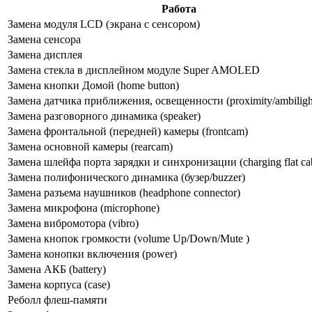
Работа
Замена модуля LCD (экрана с сенсором)
Замена сенсора
Замена дисплея
Замена стекла в дисплейном модуле Super AMOLED
Замена кнопки Домой (home button)
Замена датчика приближения, освещенности (proximity/ambilight
Замена разговорного динамика (speaker)
Замена фронтальной (передней) камеры (frontcam)
Замена основной камеры (rearcam)
Замена шлейфа порта зарядки и синхронизации (charging flat ca
Замена полифонического динамика (бузер/buzzer)
Замена разъема наушников (headphone connector)
Замена микрофона (microphone)
Замена вибромотора (vibro)
Замена кнопок громкости (volume Up/Down/Mute )
Замена конопки включения (power)
Замена АКБ (battery)
Замена корпуса (сase)
Реболл флеш-памяти