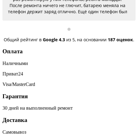
После ремонта ничего не глючит, батарею меняла на
телефон держит заряд отлично. Ещё один телефон был
согнутый, всё исправили, теперь как новый.
Последний телефон не работало гнездо для зарядки,
сегодня получила телефон, всё исправили, заряд
пошёл. Спасибо большое 🌺
Общий рейтинг в
Google
4.3
из 5,
на основании
187 оценок
.
Оплата
Наличными
Приват24
Visa/MasterCard
Гарантия
30 дней на выполненный ремонт
Доставка
Самовывоз