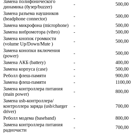
Замена полифонического
-
500,00
динамика (бузер/buzzer)
Замена разъема наушников
-
500,00
(headphone connector)
Замена микрофона (microphone)
-
500,00
Замена вибромотора (vibro)
-
500,00
Замена кнопок громкости
-
500,00
(volume Up/Down/Mute )
Замена конопки включения
-
500,00
(power)
Замена АКБ (battery)
-
400,00
Замена корпуса (сase)
-
500,00
Реболл флеш-памяти
-
900,00
Замена флеш-памяти
-
1100,00
Замена контроллера питания
-
800,00
(main power)
Замена usb-контроллерa/
контроллера заряда (usb/charger
-
700,00
driver)
Реболл модема (baseband)
-
800,00
Замена контроллера питания
-
700,00
радиочасти