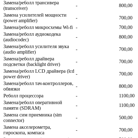
Замена/ре6олл трансивера
-
800,00
(transceiver)
Замена усилителей мощности
-
700,00
(power amplifier)
Замена/реболл микросхемы Wi-fi
-
700,00
Замена/реболл аудиокодека
-
800,00
(audiocodec)
Замена/реболл усилителя звука
-
700,00
(audio amplifier)
Замена/реболл драйвера
-
700,00
подсветки (backlight driver)
Замена/реболл LCD драйвера (lcd
-
700,00
power driver)
Замена/реболл тач-контроллеров,
-
800,00
обвязки
Реболл процессора
-
1100,00
Замена/реболл onepaтивной
-
1100,00
памяти (SDRAM)
Замена сим приемника (sim
-
500,00
connector)
Замена акселерометра,
-
700,00
гироскопа, компаса