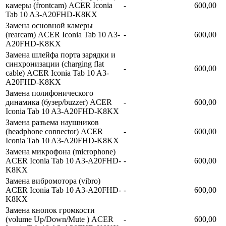
камеры (frontcam) ACER Iconia
-
600,00
Tab 10 A3-A20FHD-K8KX
Замена основной камеры
(rearcam) ACER Iconia Tab 10 A3-
-
600,00
A20FHD-K8KX
Замена шлейфа порта зарядки и
синхронизации (charging flat
-
600,00
cable) ACER Iconia Tab 10 A3-
A20FHD-K8KX
Замена полифонического
динамика (бузер/buzzer) ACER
-
600,00
Iconia Tab 10 A3-A20FHD-K8KX
Замена разъема наушников
(headphone connector) ACER
-
600,00
Iconia Tab 10 A3-A20FHD-K8KX
Замена микрофона (microphone)
ACER Iconia Tab 10 A3-A20FHD-
-
600,00
K8KX
Замена вибромотора (vibro)
ACER Iconia Tab 10 A3-A20FHD-
-
600,00
K8KX
Замена кнопок громкости
(volume Up/Down/Mute ) ACER
-
600,00