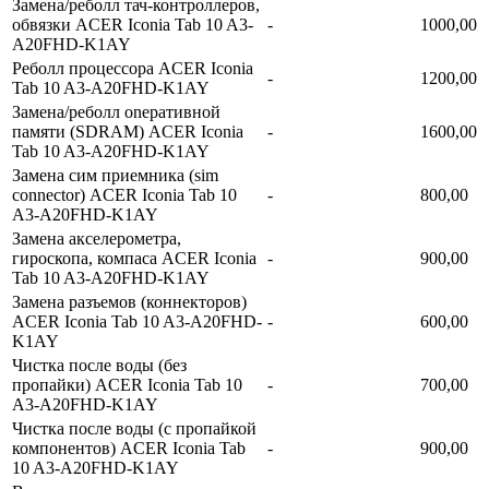
Замена/реболл тач-контроллеров,
обвязки ACER Iconia Tab 10 A3-
-
1000,00
A20FHD-K1AY
Реболл процессора ACER Iconia
-
1200,00
Tab 10 A3-A20FHD-K1AY
Замена/реболл onepaтивной
памяти (SDRAM) ACER Iconia
-
1600,00
Tab 10 A3-A20FHD-K1AY
Замена сим приемника (sim
connector) ACER Iconia Tab 10
-
800,00
A3-A20FHD-K1AY
Замена акселерометра,
гироскопа, компаса ACER Iconia
-
900,00
Tab 10 A3-A20FHD-K1AY
Замена разъемов (коннекторов)
ACER Iconia Tab 10 A3-A20FHD-
-
600,00
K1AY
Чистка после воды (без
пропайки) ACER Iconia Tab 10
-
700,00
A3-A20FHD-K1AY
Чистка после воды (с пропайкой
компонентов) ACER Iconia Tab
-
900,00
10 A3-A20FHD-K1AY