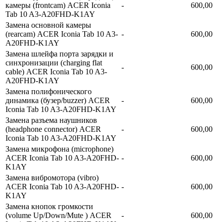
камеры (frontcam) ACER Iconia
-
600,00
Tab 10 A3-A20FHD-K1AY
Замена основной камеры
(rearcam) ACER Iconia Tab 10 A3-
-
600,00
A20FHD-K1AY
Замена шлейфа порта зарядки и
синхронизации (charging flat
-
600,00
cable) ACER Iconia Tab 10 A3-
A20FHD-K1AY
Замена полифонического
динамика (бузер/buzzer) ACER
-
600,00
Iconia Tab 10 A3-A20FHD-K1AY
Замена разъема наушников
(headphone connector) ACER
-
600,00
Iconia Tab 10 A3-A20FHD-K1AY
Замена микрофона (microphone)
ACER Iconia Tab 10 A3-A20FHD-
-
600,00
K1AY
Замена вибромотора (vibro)
ACER Iconia Tab 10 A3-A20FHD-
-
600,00
K1AY
Замена кнопок громкости
(volume Up/Down/Mute ) ACER
-
600,00