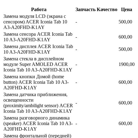
Работа
Запчасть
Качество
Цена
Замена модуля LCD (экрана с
сенсором) ACER Iconia Tab 10
-
500,00
A3-A20FHD-K1AY
Замена сенсора ACER Iconia Tab
-
600,00
10 A3-A20FHD-K1AY
Замена дисплея ACER Iconia Tab
-
500,00
10 A3-A20FHD-K1AY
Замена стекла в дисплейном
модуле Super AMOLED ACER
-
1900,00
Iconia Tab 10 A3-A20FHD-K1AY
Замена кнопки Домой (home
button) ACER Iconia Tab 10 A3-
-
600,00
A20FHD-K1AY
Замена датчика приближения,
освещенности
-
600,00
(proximity/ambilight sensor) ACER
Iconia Tab 10 A3-A20FHD-K1AY
Замена разговорного динамика
(speaker) ACER Iconia Tab 10 A3-
-
600,00
A20FHD-K1AY
Замена фронтальной (передней)